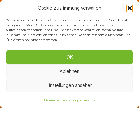
10365 Berlin
Cookie-Zustimmung verwalten
Tel.: 030 35199-500
E-Mail:
lichtenberg@vental.de
Wir verwenden Cookies, um Geräteinformationen zu speichern und/oder darauf
zuzugreifen. Wenn Sie Cookies zustimmen, können wir Daten wie das
Surfverhalten oder eindeutige IDs auf dieser Website verarbeiten. Wenn Sie Ihre
Gesundheitszentrum Schöneberg
Zustimmung nicht erteilen oder zurückziehen, können bestimmte Merkmale und
Richard-von-Weizsäcker-Platz 1
Funktionen beeinträchtigt werden.
10827 Berlin
OK
Tel.: 030 35199-600
E-Mail:
schoeneberg@vental.de
Ablehnen
Gesundheitszentrum an der Oper Berlin
Einstellungen ansehen
Bismarckstraße 79/80
Datenschutzerklärung
Impressum
10627 Berlin
Tel.: 030 35199-700
E-Mail:
anderoper@vental.de
Gesundheitszentrum Zehlendorf