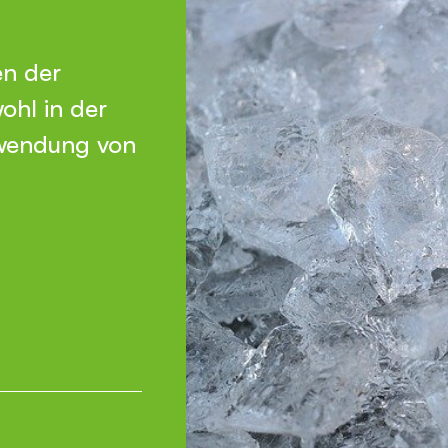
en der
ohl in der
nwendung von