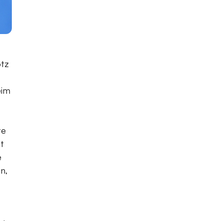
otz
eim
te
t
e
n,