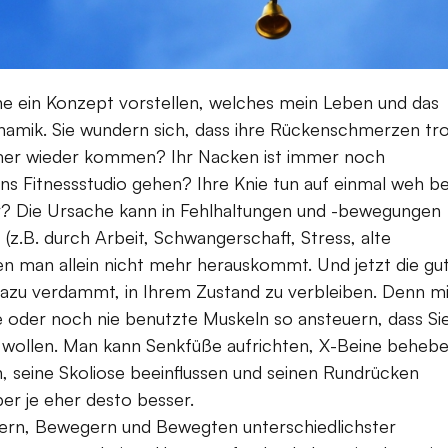
ne ein Konzept vorstellen, welches mein Leben und das
namik. Sie wundern sich, dass ihre Rückenschmerzen tr
mer wieder kommen? Ihr Nacken ist immer noch
ins Fitnessstudio gehen? Ihre Knie tun auf einmal weh b
? Die Ursache kann in Fehlhaltungen und -bewegungen
 (z.B. durch Arbeit, Schwangerschaft, Stress, alte
n man allein nicht mehr herauskommt. Und jetzt die gu
 dazu verdammt, in Ihrem Zustand zu verbleiben. Denn mi
 oder noch nie benutzte Muskeln so ansteuern, dass Si
 wollen. Man kann Senkfüße aufrichten, X-Beine behebe
seine Skoliose beeinflussen und seinen Rundrücken
er je eher desto besser.
tlern, Bewegern und Bewegten unterschiedlichster