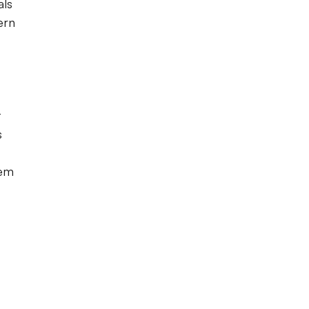
als
ern
t
s
nem