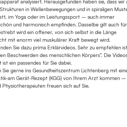
parat analysiert. Herausgefunden haben sie, dass wir 
n Strukturen in Wellenbewegungen und in spiraligen Must
ett, im Yoga oder im Leistungssport – auch immer
 schön und harmonisch empfinden. Dasselbe gilt auch für
trebt wird ein offener, von sich selbst in die Länge
cht mit enorm viel muskulärer Kraft bewegt wird.
nden Sie dazu prima Erklärvideos. Sehr zu empfehlen is
sten Beschwerden des menschlichen Körpers“. Die Video
ist ein passendes für Sie dabei.
n Sie gerne ins Gesundheitszentrum Lichtenberg mit ei
stik-am Gerät-Rezept (KGG) von Ihrem Arzt kommen –
 Physiotherapeuten freuen sich auf Sie.