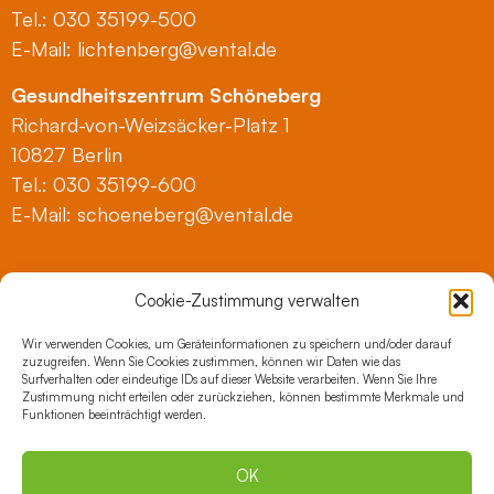
Tel.: 030 35199-500
E-Mail:
lichtenberg@vental.de
Gesundheitszentrum Schöneberg
Richard-von-Weizsäcker-Platz 1
10827 Berlin
Tel.: 030 35199-600
E-Mail:
schoeneberg@vental.de
Gesundheitszentrum an der Oper Berlin
Cookie-Zustimmung verwalten
Bismarckstraße 79/80
10627 Berlin
Wir verwenden Cookies, um Geräteinformationen zu speichern und/oder darauf
zuzugreifen. Wenn Sie Cookies zustimmen, können wir Daten wie das
Tel.: 030 35199-700
Surfverhalten oder eindeutige IDs auf dieser Website verarbeiten. Wenn Sie Ihre
E-Mail:
anderoper@vental.de
Zustimmung nicht erteilen oder zurückziehen, können bestimmte Merkmale und
Funktionen beeinträchtigt werden.
Gesundheitszentrum Zehlendorf
Spanische Allee 16, Haus B
OK