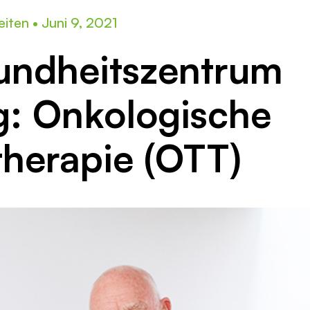
eiten
•
Juni 9, 2021
undheitszentrum
g: Onkologische
therapie (OTT)