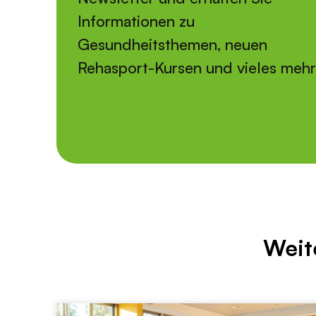
Informationen zu
Gesundheitsthemen, neuen
Rehasport-Kursen und vieles meh
Weit