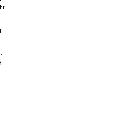
hr
t
r
t.