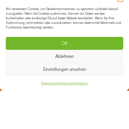
10589 Berlin
Wir verwenden Cookies, um Geräteinformationen zu speichern und/oder darauf
Tel.: 030 35199-800
zuzugreifen. Wenn Sie Cookies zustimmen, können wir Daten wie das
Surfverhalten oder eindeutige IDs auf dieser Website verarbeiten. Wenn Sie Ihre
Mail:
therapiezentrum@vental.de
Zustimmung nicht erteilen oder zurückziehen, können bestimmte Merkmale und
Funktionen beeinträchtigt werden.
Gesundheitszentrum Lichtenberg
OK
Ruschestraße 104, Haus 21
10365 Berlin
Ablehnen
Tel.: 030 35199-500
Einstellungen ansehen
E-Mail:
lichtenberg@vental.de
Gesundheitszentrum Schöneberg
Datenschutzerklärung
Impressum
Richard-von-Weizsäcker-Platz 1
10827 Berlin
Tel.: 030 35199-600
E-Mail:
schoeneberg@vental.de