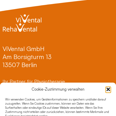
ViVental GmbH
Am Borsigturm 13
13507 Berlin
Ihr Partner für Physiotherapie,
Ergotherapie, Rehasport und Herzsport.
Cookie-Zustimmung verwalten
Therapiezentrum am Schloss Charlottenburg
Wir verwenden Cookies, um Geräteinformationen zu speichern und/oder darauf
zuzugreifen. Wenn Sie Cookies zustimmen, können wir Daten wie das
Mierendorffstraße 2
Surfverhalten oder eindeutige IDs auf dieser Website verarbeiten. Wenn Sie Ihre
Zustimmung nicht erteilen oder zurückziehen, können bestimmte Merkmale und
10589 Berlin