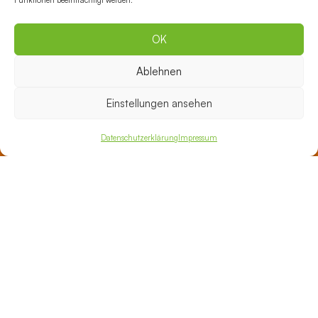
Funktionen beeinträchtigt werden.
Tel.: 030 35199-800
Mail:
therapiezentrum@vental.de
OK
Ablehnen
Gesundheitszentrum Lichtenberg
Ruschestraße 104, Haus 21
Einstellungen ansehen
10365 Berlin
Tel.: 030 35199-500
Datenschutzerklärung
Impressum
E-Mail:
lichtenberg@vental.de
Gesundheitszentrum Schöneberg
Richard-von-Weizsäcker-Platz 1
10827 Berlin
Tel.: 030 35199-600
E-Mail:
schoeneberg@vental.de
Gesundheitszentrum an der Oper Berlin