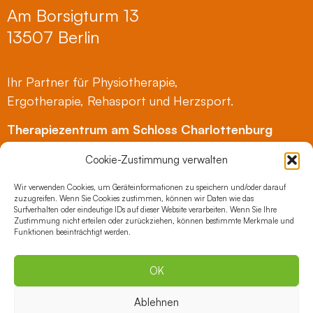
Am Borsigturm 13
13507 Berlin
Ihr Partner für Physiotherapie,
Ergotherapie, Rehasport und Herzsport.
Therapiezentrum am Schloss Charlottenburg
Mierendorffstraße 2
Cookie-Zustimmung verwalten
10589 Berlin
Tel.: 030 35199-800
Wir verwenden Cookies, um Geräteinformationen zu speichern und/oder darauf
zuzugreifen. Wenn Sie Cookies zustimmen, können wir Daten wie das
Mail:
therapiezentrum@vental.de
Surfverhalten oder eindeutige IDs auf dieser Website verarbeiten. Wenn Sie Ihre
Zustimmung nicht erteilen oder zurückziehen, können bestimmte Merkmale und
Funktionen beeinträchtigt werden.
Gesundheitszentrum Lichtenberg
Ruschestraße 104, Haus 21
OK
10365 Berlin
Ablehnen
Tel.: 030 35199-500