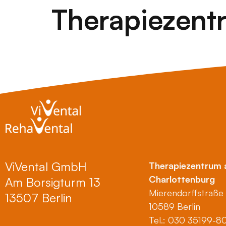
Therapiezent
ViVental GmbH
Therapiezentrum 
Charlottenburg
Am Borsigturm 13
Mierendorffstraße
13507 Berlin
10589 Berlin
Tel.: 030 35199-8