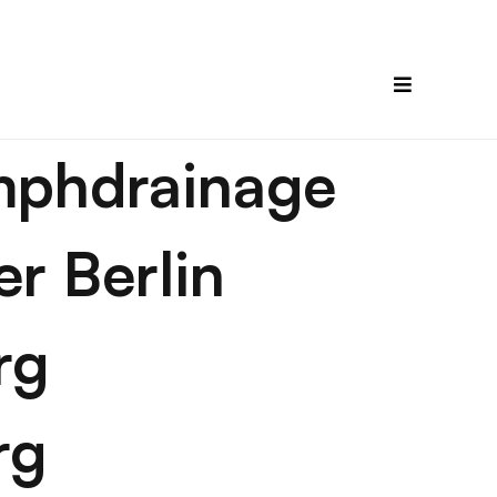
mphdrainage
r Berlin
rg
rg