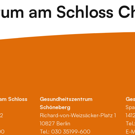
rum am Schloss C
am Schloss
Gesundheitszentrum
Ges
Schöneberg
Spa
 2
Richard-von-Weizsäcker-Platz 1
141
10827 Berlin
Tel
00
Tel.: 030 35199-600
E-M