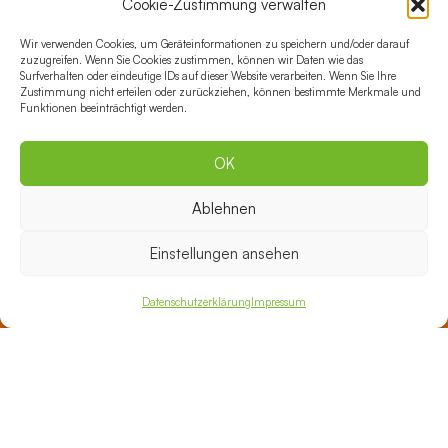
Cookie-Zustimmung verwalten
Tel.: 030 35199-500
E-Mail:
lichtenberg@vental.de
Wir verwenden Cookies, um Geräteinformationen zu speichern und/oder darauf
zuzugreifen. Wenn Sie Cookies zustimmen, können wir Daten wie das
Surfverhalten oder eindeutige IDs auf dieser Website verarbeiten. Wenn Sie Ihre
Gesundheitszentrum Schöneberg
Zustimmung nicht erteilen oder zurückziehen, können bestimmte Merkmale und
Richard-von-Weizsäcker-Platz 1
Funktionen beeinträchtigt werden.
10827 Berlin
Tel.: 030 35199-600
OK
E-Mail:
schoeneberg@vental.de
Ablehnen
Gesundheitszentrum an der Oper Berlin
Einstellungen ansehen
Bismarckstraße 79/80
10627 Berlin
Datenschutzerklärung
Impressum
Tel.: 030 35199-700
E-Mail:
anderoper@vental.de
Gesundheitszentrum Zehlendorf
Spanische Allee 16, Haus B