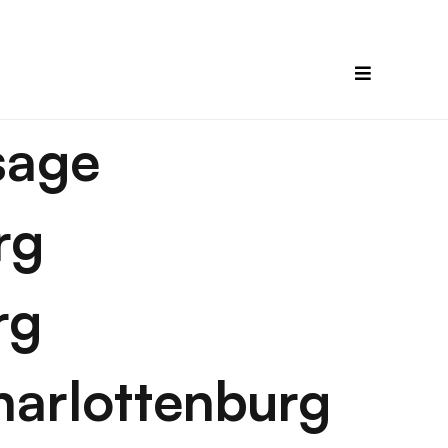
sage
rg
rg
harlottenburg