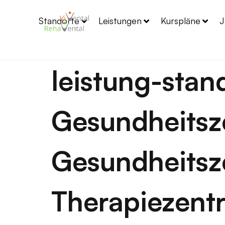
Standorte
Leistungen
Kurspläne
J
leistung-stan
Gesundheits
Gesundheitsz
Therapiezent