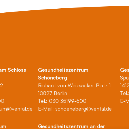
am Schloss
Gesundheitszentrum
Ges
Schöneberg
Spa
 2
Richard-von-Weizsäcker-Platz 1
141
10827 Berlin
Tel
00
Tel.: 030 35199-600
E-M
rum@vental.de
E-Mail:
schoeneberg@vental.de
rum
Gesundheitszentrum an der