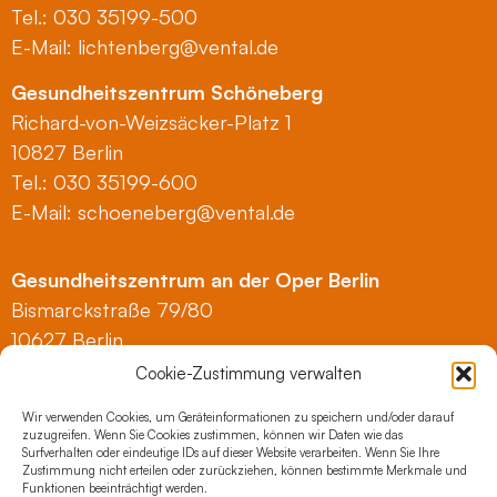
Tel.: 030 35199-500
E-Mail:
lichtenberg@vental.de
Gesundheitszentrum Schöneberg
Richard-von-Weizsäcker-Platz 1
10827 Berlin
Tel.: 030 35199-600
E-Mail:
schoeneberg@vental.de
Gesundheitszentrum an der Oper Berlin
Bismarckstraße 79/80
10627 Berlin
Tel.: 030 35199-700
Cookie-Zustimmung verwalten
E-Mail:
anderoper@vental.de
Wir verwenden Cookies, um Geräteinformationen zu speichern und/oder darauf
zuzugreifen. Wenn Sie Cookies zustimmen, können wir Daten wie das
Gesundheitszentrum Zehlendorf
Surfverhalten oder eindeutige IDs auf dieser Website verarbeiten. Wenn Sie Ihre
Zustimmung nicht erteilen oder zurückziehen, können bestimmte Merkmale und
Spanische Allee 16, Haus B
Funktionen beeinträchtigt werden.