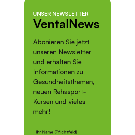
UNSER NEWSLETTER
VentalNews
Abonieren Sie jetzt
unseren Newsletter
und erhalten Sie
Informationen zu
Gesundheitsthemen,
neuen Rehasport-
Kursen und vieles
mehr!
Ihr Name (Pflichtfeld)