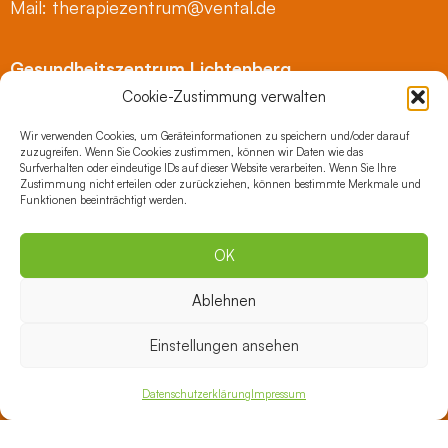
Mail:
therapiezentrum@vental.de
Gesundheitszentrum Lichtenberg
Ruschestraße 104, Haus 21
Cookie-Zustimmung verwalten
10365 Berlin
Wir verwenden Cookies, um Geräteinformationen zu speichern und/oder darauf
Tel.: 030 35199-500
zuzugreifen. Wenn Sie Cookies zustimmen, können wir Daten wie das
Surfverhalten oder eindeutige IDs auf dieser Website verarbeiten. Wenn Sie Ihre
E-Mail:
lichtenberg@vental.de
Zustimmung nicht erteilen oder zurückziehen, können bestimmte Merkmale und
Funktionen beeinträchtigt werden.
Gesundheitszentrum Schöneberg
Richard-von-Weizsäcker-Platz 1
OK
10827 Berlin
Tel.: 030 35199-600
Ablehnen
E-Mail:
schoeneberg@vental.de
Einstellungen ansehen
Gesundheitszentrum an der Oper Berlin
Datenschutzerklärung
Impressum
Bismarckstraße 79/80
10627 Berlin